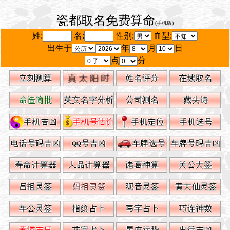
瓷都取名免费算命
(手机版)
姓:
名:
性别:
血型:
出生于
年
月
日
点
分