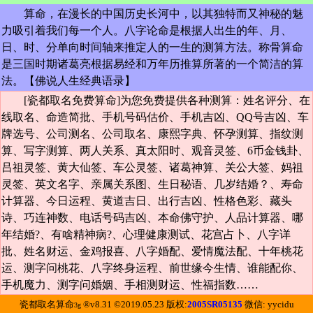
算命，在漫长的中国历史长河中，以其独特而又神秘的魅
力吸引着我们每一个人。八字论命是根据人出生的年、月、
日、时、分单向时间轴来推定人的一生的测算方法。称骨算命
是三国时期诸葛亮根据易经和万年历推算所著的一个简洁的算
法。【
佛说人生经典语录
】
[瓷都取名免费算命]为您免费提供各种测算：姓名评分、在
线取名、命造简批、手机号码估价、手机吉凶、QQ号吉凶、车
牌选号、公司测名、公司取名、康熙字典、怀孕测算、指纹测
算、写字测算、两人关系、真太阳时、观音灵签、6币金钱卦、
吕祖灵签、黄大仙签、车公灵签、诸葛神算、关公大签、妈祖
灵签、英文名字、亲属关系图、生日秘语、几岁结婚？、寿命
计算器、今日运程、黄道吉日、出行吉凶、性格色彩、藏头
诗、巧连神数、电话号码吉凶、本命佛守护、人品计算器、哪
年结婚?、有啥精神病?、心理健康测试、花宫占卜、八字详
批、姓名财运、金鸡报喜、八字婚配、爱情魔法配、十年桃花
运、测字问桃花、八字终身运程、前世缘今生情、谁能配你、
手机魔力、测字问婚姻、手相测财运、性福指数……
瓷都取名算命
®v8.31 ©2019.05.23 版权:
2005SR05135
微信: yycidu
3g