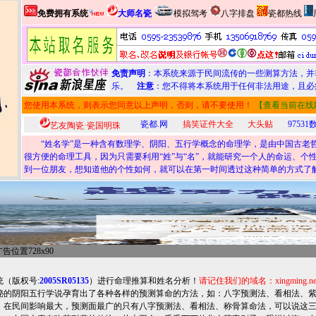
免费拥有系统
大师名瓷
模拟驾考
八字排盘
瓷都热线
免责声明
：本系统来源于民间流传的一些测算方法，并
乐。
注意
：您不得将本系统用于任何非法用途，且必
您使用本系统，则表示您同意以上声明，否则，请不要使用！
【查看当前在线
瓷都.网
搞笑证件大全
大头贴
9753
艺友陶瓷·瓷国明珠
“姓名学”是一种含有数理学、阴阳、五行学概念的命理学，是由中国古老哲
很方便的命理工具，因为只需要利用“姓”与“名”，就能研究一个人的命运、
到一位朋友，想知道他的个性如何，就可以在第一时间透过这种简单的方式了
告位置728x90
统（
版权号:
2005SR05135
）进行命理推算和姓名分析！
请记住我们的域名：xingming.n
阴阳五行学说孕育出了各种各样的预测算命的方法，如：八字预测法、看相法、紫
，在民间影响最大，预测面最广的只有八字预测法、看相法、称骨算命法，可以说这