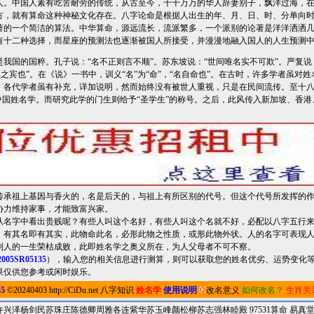
人。中国人素有吃苦耐劳的传统，从古至今，千千万万的华人辞妻别子，飘洋过海，
方，就有算命这种神秘文化存在。八字论命是根据人出生的年、月、日、时、分单向
著的一个简洁的算法。中华算命，源远流长，流派繁多，一个派别的论著是洋洋洒洒
有十二种选择，而星座的预测法也逐渐被国人所接受，并漫漫地融入国人的人生预测
的国粹。孔子说：“名不正则言不顺”。苏东坡说：“世间唯名实不可欺”。严复说：
之宾也”。在《说》一书中，训义“名”为“命”，“名自命也”。在古时，许多学者虽
，各代学者虽有补充，详加说明，然而始终没有被世人重视，只是在民间流传。至十
中国姓名学。而研究此学的门生则给予“圣学生”的称号。之后，此风传入新加坡、香
祖上基因与香火的，名是后天的，与祖上有所区别的代号。但这个代号所发挥的作
协力维持家事，才能致富兴家。
字中看出贵贱呢？有些人叫这个名好，有些人叫这个名就不好，必配以八字五行来
，有其名即有其实，此物命此名，必形此物之性质，或形此物外状。人的名字可表现
到人的一生荣枯成败，此即姓名学之奥义所在，为人父母者不可不察。
2005SR05135
），输入您的相关信息进行测算，则可以获取您的姓名优劣、运势变化
果仅供您参考或闲时娱乐。
35
©20240403
http://CiDu.net
八字知识
姓名学
使用说明
改名意义
如何改名？
生肖关
许兴泽
杨剑民
苏珠庄
陈德卿
周雅各
连紫华
苏玉峰
颜松柳
苏志强
林睦殿
97531算命
易真