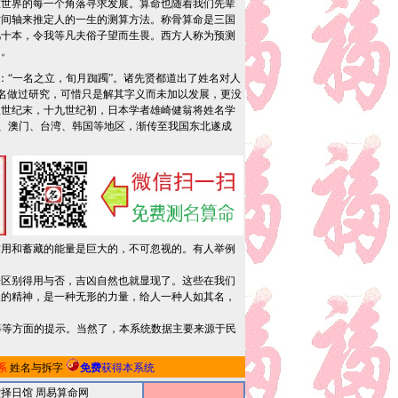
在世界的每一个角落寻求发展。算命也随着我们先辈
时间轴来推定人的一生的测算方法。称骨算命是三国
几十本，令我等凡夫俗子望而生畏。西方人称为预测
中。
“一名之立，旬月踟躅”。诸先贤都道出了姓名对人
对姓名做过研究，可惜只是解其字义而未加以发展，更没
八世纪末，十九世纪初，日本学者雄崎健翁将姓名学
港、澳门、台湾、韩国等地区，渐传至我国东北遂成
用和蓄藏的能量是巨大的，不可忽视的。有人举例
区别得用与否，吉凶自然也就显现了。这些在我们
人的精神，是一种无形的力量，给人一种人如其名，
等等方面的提示。当然了，本系统数据主要来源于民
系
姓名与拆字
免费
获得本系统
堂择日馆
周易算命网