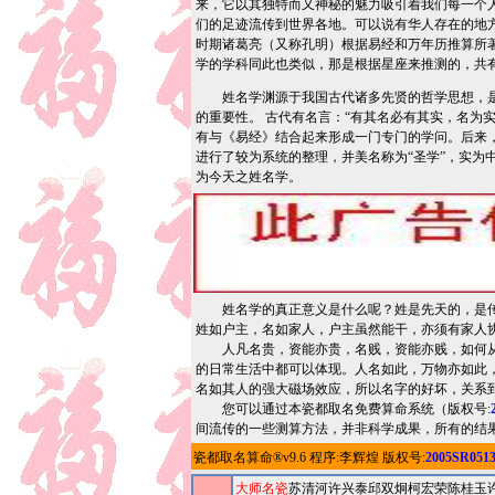
来，它以其独特而又神秘的魅力吸引着我们每一个
们的足迹流传到世界各地。可以说有华人存在的地
时期诸葛亮（又称孔明）根据易经和万年历推算所
学的学科同此也类似，那是根据星座来推测的，共
姓名学渊源于我国古代诸多先贤的哲学思想，是我国
的重要性。 古代有名言：“有其名必有其实，名为实
有与《易经》结合起来形成一门专门的学问。后来
进行了较为系统的整理，并美名称为“圣学”，实为
为今天之姓名学。
姓名学的真正意义是什么呢？姓是先天的，是传承
姓如户主，名如家人，户主虽然能干，亦须有家人
人凡名贵，资能亦贵，名贱，资能亦贱，如何从名
的日常生活中都可以体现。人名如此，万物亦如此
名如其人的强大磁场效应，所以名字的好坏，关系
您可以通过本瓷都取名免费算命系统（
版权号:
间流传的一些测算方法，并非科学成果，所有的结
瓷都取名算命
®v9.6 程序:
李辉煌
版权号:
2005SR051
大师名瓷
苏清河
许兴泰
邱双炯
柯宏荣陈桂玉