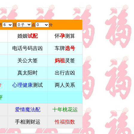
月
日
点
分
婚姻
试配
怀
孕
测算
电话号码吉凶
车牌
选号
关公大签
妈祖
灵签
真太阳时
出行吉凶
?
心理健康
测试
两人关系
评
爱情魔法配
十年桃花运
姻
手相测财运
性福指数