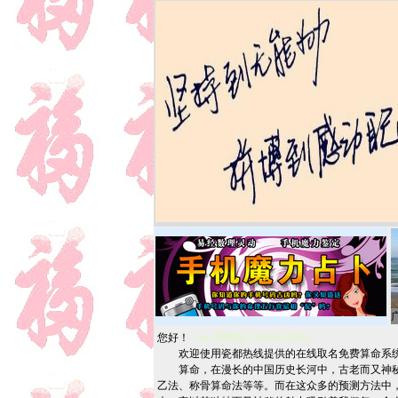
广
您好！
（by 李辉煌 13506014708）
欢迎使用瓷都热线提供的在线取名免费算命系
算命，在漫长的中国历史长河中，古老而又神秘的
乙法、称骨算命法等等。而在这众多的预测方法中