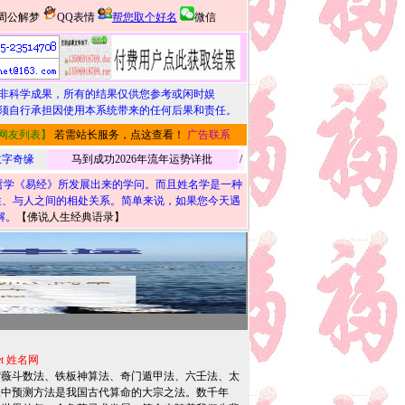
周公解梦
QQ表情
帮您取个好名
微信
非科学成果，所有的结果仅供您参考或闲时娱
须自行承担因使用本系统带来的任何后果和责任。
网友列表】
若需站长服务，点这查看！
广告联系
1数字奇缘
马到成功2026年流年运势详批
/
学《易经》所发展出来的学问。而且姓名学是一种
个性、与人之间的相处关系。简单来说，如果您今天遇
解。
【
佛说人生经典语录
】
et 姓名网
薇斗数法、铁板神算法、奇门遁甲法、六壬法、太
三中预测方法是我国古代算命的大宗之法。数千年