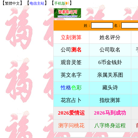
【
】【
】【
】
繁體中文
电信主站
手机版
姓：
名：
公司
测名
公司取名
观音灵签
6币金钱卦
英文名字
亲属关系图
性
格
色
彩
藏头诗
花宫占卜
指纹测算
2026爱情运
2026马到成功
测字问桃花
八字终身运程