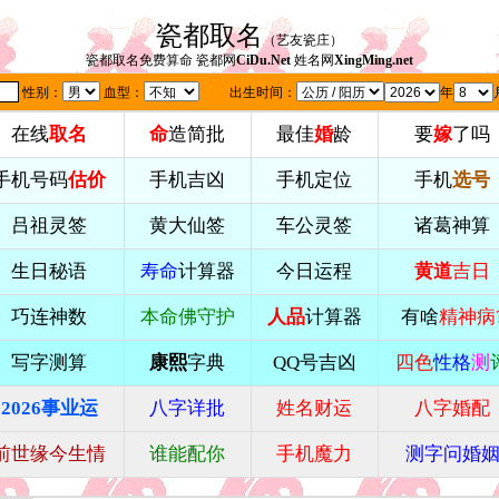
瓷都取名
（艺友瓷庄）
瓷都取名免费算命 瓷都网
CiDu.Net
姓名网
XingMing.net
性别：
血型：
出生时间：
年
在线
取名
命
造简批
最佳
婚
龄
要
嫁
了吗
手机号码
估价
手机吉凶
手机定位
手机
选号
吕祖灵签
黄大仙签
车公灵签
诸葛神算
生日秘语
寿命
计算器
今日运程
黄道
吉日
巧连神数
本命佛守护
人品
计算器
有啥
精神病
写字测算
康熙
字典
QQ号吉凶
四色
性格
测
2026事业运
八字详批
姓名财运
八字婚配
前世缘今生情
谁能配你
手机魔力
测字问婚