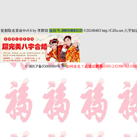
瓷都取名算命
®v9.6 by
李辉煌
版权号:
2005SR05135
©20240403
http://CiDu.net
八字知
©
闽ICP备05000184号
如何改名？
点这
或
联系
:0595-23539876,135