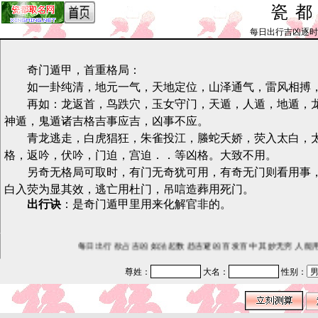
瓷
每日出行吉凶逐时预测_b
奇门遁甲，首重格局：
如一卦纯清，地元一气，天地定位，山泽通气，雷风相搏，
再如：龙返首，鸟跌穴，玉女守门，天遁，人遁，地遁，龙
神遁，鬼遁诸吉格吉事应吉，凶事不应。
青龙逃走，白虎猖狂，朱雀投江，螣蛇夭娇，荧入太白，太
格，返吟，伏吟，门迫，宫迫．．等凶格。大致不用。
另奇无格局可取时，有门无奇犹可用，有奇无门则看用事，
白入荧为显其效，逃亡用杜门，吊唁造葬用死门。
出行诀
：是奇门遁甲里用来化解官非的。
每日出行 欲占吉凶 如法起数 趋吉避凶 百发百中 其妙无穷 人能用
尊姓：
大名：
性别：