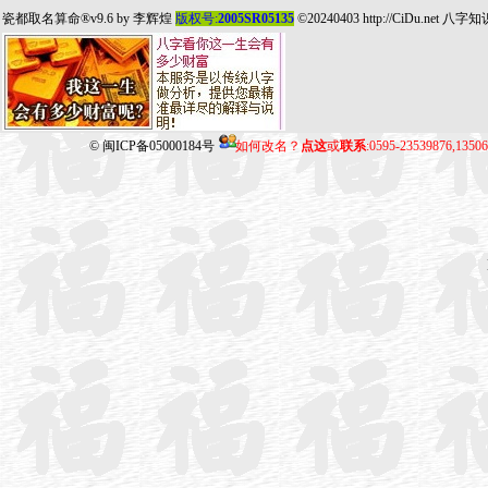
瓷都取名算命
®v9.6 by
李辉煌
版权号:
2005SR05135
©20240403
http://CiDu.net
八字知
©
闽ICP备05000184号
如何改名？
点这
或
联系
:0595-23539876,135