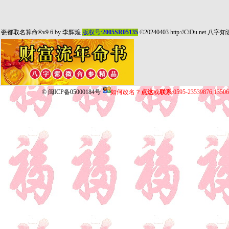
瓷都取名算命
®v9.6 by
李辉煌
版权号:
2005SR05135
©20240403
http://CiDu.net
八字知
©
闽ICP备05000184号
如何改名？
点这
或
联系
:0595-23539876,135