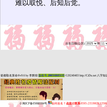
难以取悦、后知后觉。
出生日期(公历):
年
瓷都取名算命
®v9.6 by
李辉煌
版权号:
2005SR05135
©20240403
http://CiDu.net
八字知
©
闽ICP备05000184号
如何改名？
点这
或
联系
:0595-23539876,135