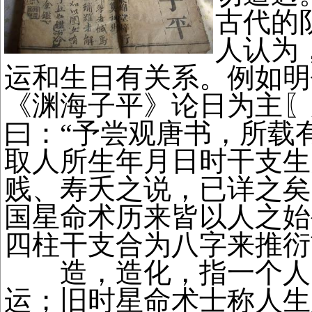
古代的
人认为
运和生日有关系。例如明
《渊海子平》论日为主〖
曰：“予尝观唐书，所载
取人所生年月日时干支生
贱、寿夭之说，已详之矣
国星命术历来皆以人之始
四柱干支合为八字来推衍
造，造化，指一个人
运；旧时星命术士称人生