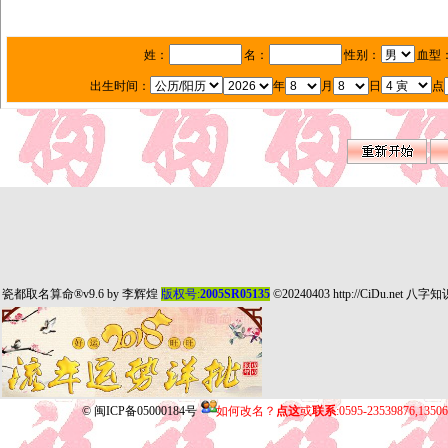
姓：
名：
性别：
血型
出生时间：
年
月
日
点
瓷都取名算命
®v9.6 by
李辉煌
版权号:
2005SR05135
©20240403
http://CiDu.net
八字知
©
闽ICP备05000184号
如何改名？
点这
或
联系
:0595-23539876,135