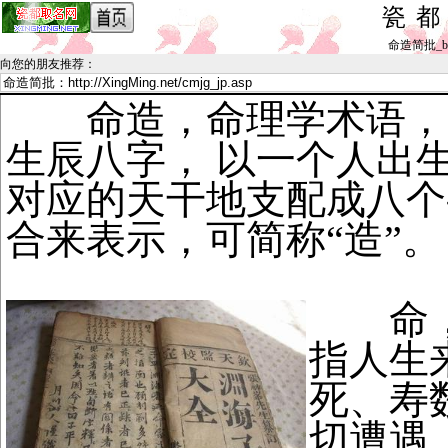
瓷
命造简批_by h
向您的朋友推荐
：
命造，命理学术语，
生辰八字， 以一个人出
对应的天干地支配成八个
合来表示，可简称“造”。
命，
指人生
死、寿
切遭遇