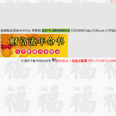
瓷都取名算命
®v9.6 by
李辉煌
版权号:
2005SR05135
©20240403
http://CiDu.net
八字知
©
闽ICP备05000184号
如何改名？
点这
或
联系
:0595-23539876,135