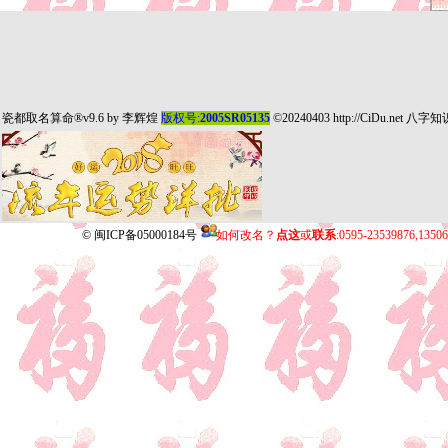
瓷都取名算命
®v9.6 by
李辉煌
版权号:
2005SR05135
©20240403
http://CiDu.net
八字知
©
闽ICP备05000184号
如何改名？
点这
或
联系
:0595-23539876,135