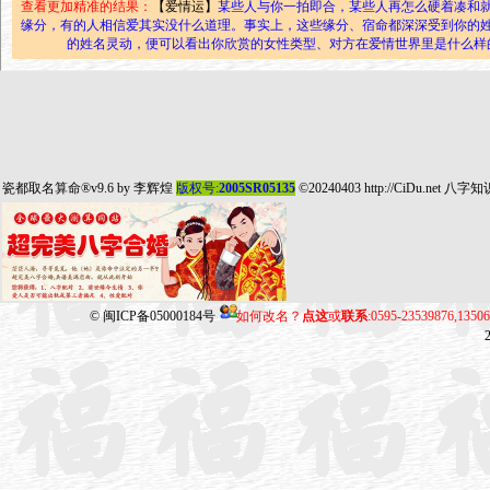
查看更加精准的结果：
【爱情运】
某些人与你一拍即合，某些人再怎么硬着凑和
缘分，有的人相信爱其实没什么道理。事实上，这些缘分、宿命都深深受到你的
的姓名灵动，便可以看出你欣赏的女性类型、对方在爱情世界里是什么样
瓷都取名算命
®v9.6 by
李辉煌
版权号:
2005SR05135
©20240403
http://CiDu.net
八字知
©
闽ICP备05000184号
如何改名？
点这
或
联系
:0595-23539876,135