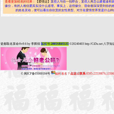
查看更加精准的结果：
【爱情运】
某些人与你一拍即合，某些人再怎么硬着凑和
缘分，有的人相信爱其实没什么道理。事实上，这些缘分、宿命都深深受到你的
的姓名灵动，便可以看出你欣赏的女性类型、对方在爱情世界里是什么样
瓷都取名算命
®v9.6 by
李辉煌
版权号:
2005SR05135
©20240403
http://CiDu.net
八字知
©
闽ICP备05000184号
如何改名？
点这
或
联系
:0595-23539876,135