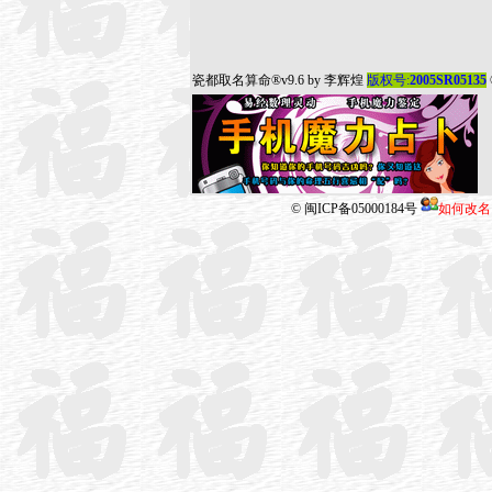
瓷都取名算命
®v9.6 by
李辉煌
版权号:
2005SR05135
©
闽ICP备05000184号
如何改名