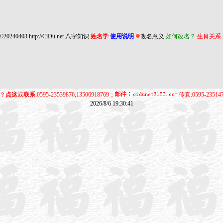
©20240403
http://CiDu.net
八字知识
姓名学
使用说明
改名意义
如何改名？
生肖关系
？
点这
或
联系
:0595-23539876,13506918769；
传真:0595-23514
2026/8/6 19:30:41