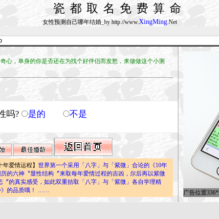
瓷都取名免费算命
XingMing
女性预测自己哪年结婚_by http://www.
.Net
心，单身的你是否还在为找个好伴侣而发愁，来做做这个小测
性吗?
是的
不是
十年爱情运程】
世界第一个采用「八字」与「紫微」合论的《10年
八字太阳历的六神〝显性结构〞来取每年爱情过程的吉凶，尔后再以紫微
态〞的真实感受，如此双重拮取「八字」与「紫微」各自学理精
运势》的品质哦！ ……
广告位置336*