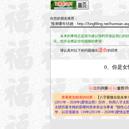
向您的朋友推荐
：
未来的事情总是因为难以预料而激起我们的好奇
试，也许会燃起你对婚姻的希望~
适合
请认真对以下的问题做出
的回答
0、你是女
查看更加精准的结果：
【八字紫微合批未来
(2011年－2020年)爱情运势》巨作，利用
太阴历最专精的星曜特质来表达当事者〝隐性心
华，以呈现最佳《10年(2011年－2020年)爱情