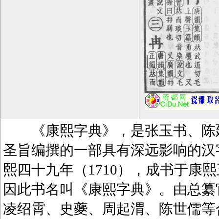
《康熙字典》，是张玉书、陈廷
圣旨编撰的一部具有深远影响的汉
熙四十九年（1710），成书于康熙
因此书名叫《康熙字典》。由总纂
凌绍霄、史夔、周起渭、陈世儒等