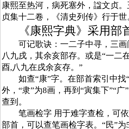
康熙至热河，病死塞外，諡文贞。
贞集十二卷，《清史列传》行于世
《康熙字典》采用部
可记歌诀：一二子中寻，三画问
八九戌，其余亥部存。或是“一二在
酉,八九在戌余亥存。”
如查“康”字。在部首索引中找“广
外，“隶”为8画，再到“寅集下”“广
查到。
笔画检字 用于难字查检，可依笔
部首，可以查笔画检字表。“民”为