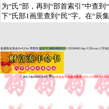
为“氏”部，再到“部首索引”中查到“
下”氏部1画里查到“民”字。在“辰
瓷都取名算命
®v9.6 by
李辉煌
版权号:
2005SR05135
©20240403
http://CiDu.net
八字知
©
闽ICP备05000184号
如何改名？
点这
或
联系
:0595-23539876,135