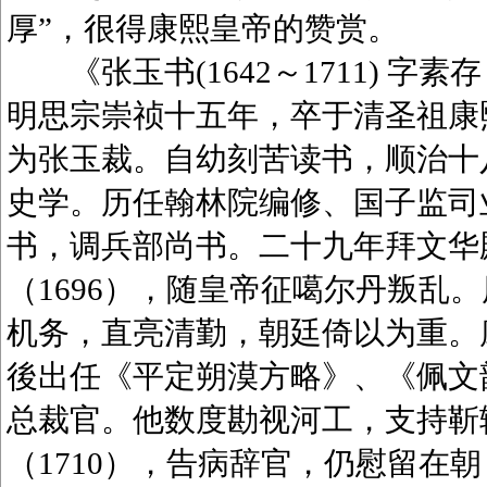
厚”，很得康熙皇帝的赞赏。
《张玉书(1642～1711) 字
明思宗崇祯十五年，卒于清圣祖康
为张玉裁。自幼刻苦读书，顺治十八
史学。历任翰林院编修、国子监司业
书，调兵部尚书。二十九年拜文华
（1696），随皇帝征噶尔丹叛乱
机务，直亮清勤，朝廷倚以为重。康
後出任《平定朔漠方略》、《佩文韵府
总裁官。他数度勘视河工，支持靳
（1710），告病辞官，仍慰留在朝