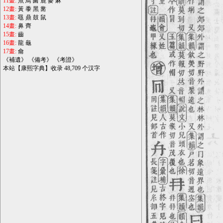
11畫:
魚
鳥
鹵
鹿
麥
麻
12畫:
黃
黍
黑
黹
13畫:
黽
鼎
鼓
鼠
14畫:
鼻
齊
15畫:
齒
16畫:
龍
龜
17畫:
龠
《
補遺
》 《
備考
》 《
考證
》
本站【康熙字典】收录 48,709 个汉字