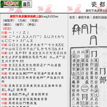
瓷
康熙字典原图扫描版_b
康熙字典原圖掃描網上版
KangXiZiDian
首页
>
康熙字典
>
原图扫描版
《
御製序
》 《
凡例
》 《
等韻
》
《
總目
》 《
檢字
》 《
辨似
》
《
部首
》
01畫:
一
丨
丶
丿
乙
亅
02畫:
二
亠
人亻
儿
入
八
冂
冖
冫
几
凵
刀刂
力
勹
匕
匚
匸
十
卜
卩
厂
厶
又
03畫:
口
囗
土
士
夂
夊
夕
大
女
子
宀
寸
小
尢兀尣
尸
屮
山
巛
工
己
巾
干
幺
广
廴
廾
弋
弓
彐彑
彡
彳
04畫:
心忄
戈
戶
手扌
支
攴攵
文
斗
斤
方
无
日
曰
月
木
欠
止
歹歺
殳
毋母
比
毛
氏
气
水氵
火灬
爪爫
父
爻
爿
片
牙
牛
犬犭
05畫:
玄
玉王
瓜
瓦
甘
生
用
田
疋
疒
癶
白
皮
皿
目罒
矛
矢
石
示
禸
禾
穴
立
06畫:
竹
米
糸
缶
网罓罒
羊
羽
老耂
而
耒
耳
聿
肉月
臣
自
至
臼
舌
舛
舟
艮
色
艸艹
虍
虫
血
行
衣
襾
07畫:
見
角
言
谷
豆
豕
豸
貝
赤
走
足
身
車
辛
辰
辵辶
邑
阝
酉
釆
里
右
08畫:
金
長镸
門
阜
阝
隶
隹
雨
靑
非
左
09畫:
面
革
韋
韭
音
頁
風
飛
食
首
香
10畫:
馬
骨
高
髟
鬥
鬯
鬲
鬼