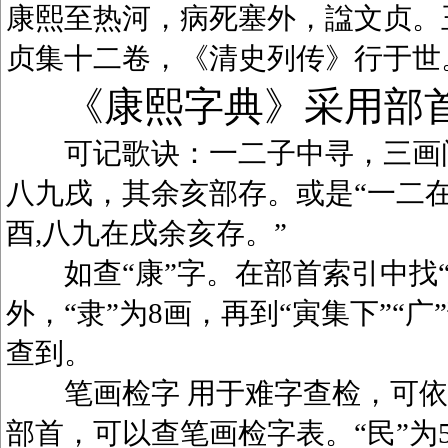
康熙至热河，病死塞外，諡文贞。
贞集十二卷，《清史列传》行于世
《康熙字典》采用部
可记歌诀：一二子中寻，三画问
八九戌，其余亥部存。或是“一二在
酉,八九在戌余亥存。”
如查“康”字。在部首索引中找“广
外，“隶”为8画，再到“寅集下”“广
查到。
笔画检字 用于难字查检，可依笔
部首，可以查笔画检字表。“民”为