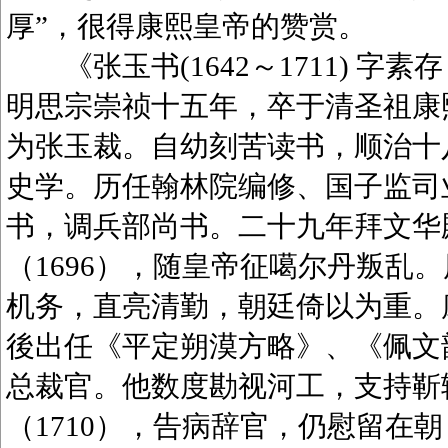
厚”，很得康熙皇帝的赞赏。
《张玉书(1642～1711) 字
明思宗崇祯十五年，卒于清圣祖康
为张玉裁。自幼刻苦读书，顺治十八
史学。历任翰林院编修、国子监司业
书，调兵部尚书。二十九年拜文华
（1696），随皇帝征噶尔丹叛乱
机务，直亮清勤，朝廷倚以为重。康
後出任《平定朔漠方略》、《佩文韵府
总裁官。他数度勘视河工，支持靳
（1710），告病辞官，仍慰留在朝