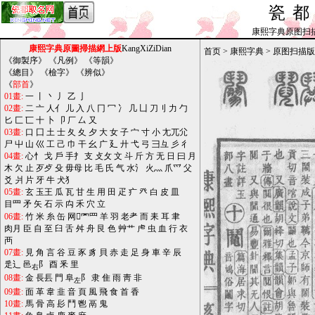
瓷
康熙字典原图扫描版_b
康熙字典原圖掃描網上版
KangXiZiDian
首页
>
康熙字典
>
原图扫描版
《
御製序
》 《
凡例
》 《
等韻
》
《
總目
》 《
檢字
》 《
辨似
》
《
部首
》
01畫:
一
丨
丶
丿
乙
亅
02畫:
二
亠
人亻
儿
入
八
冂
冖
冫
几
凵
刀刂
力
勹
匕
匚
匸
十
卜
卩
厂
厶
又
03畫:
口
囗
土
士
夂
夊
夕
大
女
子
宀
寸
小
尢兀尣
尸
屮
山
巛
工
己
巾
干
幺
广
廴
廾
弋
弓
彐彑
彡
彳
04畫:
心忄
戈
戶
手扌
支
攴攵
文
斗
斤
方
无
日
曰
月
木
欠
止
歹歺
殳
毋母
比
毛
氏
气
水氵
火灬
爪爫
父
爻
爿
片
牙
牛
犬犭
05畫:
玄
玉王
瓜
瓦
甘
生
用
田
疋
疒
癶
白
皮
皿
目罒
矛
矢
石
示
禸
禾
穴
立
06畫:
竹
米
糸
缶
网罓罒
羊
羽
老耂
而
耒
耳
聿
肉月
臣
自
至
臼
舌
舛
舟
艮
色
艸艹
虍
虫
血
行
衣
襾
07畫:
見
角
言
谷
豆
豕
豸
貝
赤
走
足
身
車
辛
辰
辵辶
邑
阝
酉
釆
里
右
08畫:
金
長镸
門
阜
阝
隶
隹
雨
靑
非
左
09畫:
面
革
韋
韭
音
頁
風
飛
食
首
香
10畫:
馬
骨
高
髟
鬥
鬯
鬲
鬼