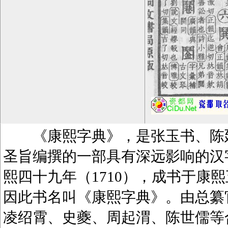
《康熙字典》，是张玉书、陈廷
圣旨编撰的一部具有深远影响的汉
熙四十九年（1710），成书于康熙
因此书名叫《康熙字典》。由总纂
凌绍霄、史夔、周起渭、陈世儒等