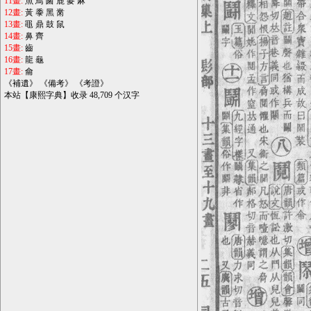
11畫:
魚
鳥
鹵
鹿
麥
麻
12畫:
黃
黍
黑
黹
13畫:
黽
鼎
鼓
鼠
14畫:
鼻
齊
15畫:
齒
16畫:
龍
龜
17畫:
龠
《
補遺
》 《
備考
》 《
考證
》
本站【康熙字典】收录 48,709 个汉字