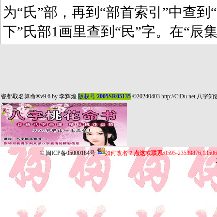
为“氏”部，再到“部首索引”中查到“
下”氏部1画里查到“民”字。在“辰
瓷都取名算命
®v9.6 by
李辉煌
版权号:
2005SR05135
©20240403
http://CiDu.net
八字知
©
闽ICP备05000184号
如何改名？
点这
或
联系
:0595-23539876,135