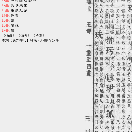
11畫:
魚
鳥
鹵
鹿
麥
麻
12畫:
黃
黍
黑
黹
13畫:
黽
鼎
鼓
鼠
14畫:
鼻
齊
15畫:
齒
16畫:
龍
龜
17畫:
龠
《
補遺
》 《
備考
》 《
考證
》
本站【康熙字典】收录 48,709 个汉字