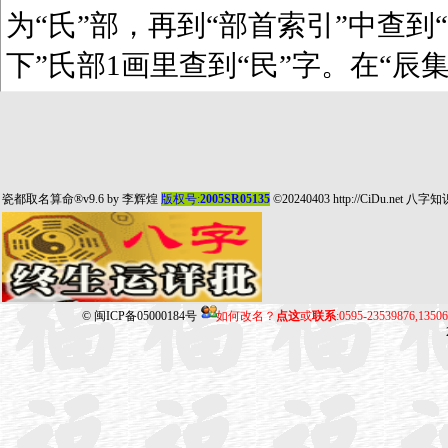
为“氏”部，再到“部首索引”中查到“
下”氏部1画里查到“民”字。在“辰
瓷都取名算命
®v9.6 by
李辉煌
版权号:
2005SR05135
©20240403
http://CiDu.net
八字知
©
闽ICP备05000184号
如何改名？
点这
或
联系
:0595-23539876,135