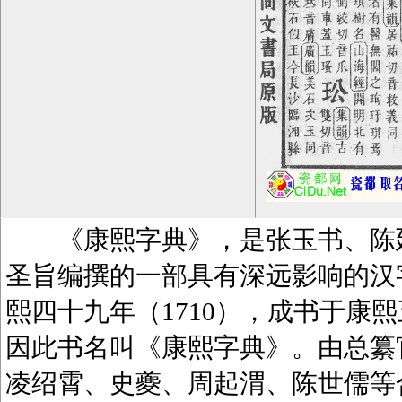
《康熙字典》，是张玉书、陈廷
圣旨编撰的一部具有深远影响的汉
熙四十九年（1710），成书于康熙
因此书名叫《康熙字典》。由总纂
凌绍霄、史夔、周起渭、陈世儒等