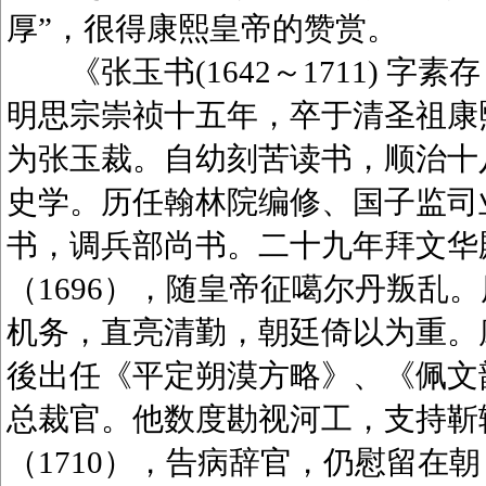
厚”，很得康熙皇帝的赞赏。
《张玉书(1642～1711) 字
明思宗崇祯十五年，卒于清圣祖康
为张玉裁。自幼刻苦读书，顺治十八
史学。历任翰林院编修、国子监司业
书，调兵部尚书。二十九年拜文华
（1696），随皇帝征噶尔丹叛乱
机务，直亮清勤，朝廷倚以为重。康
後出任《平定朔漠方略》、《佩文韵府
总裁官。他数度勘视河工，支持靳
（1710），告病辞官，仍慰留在朝