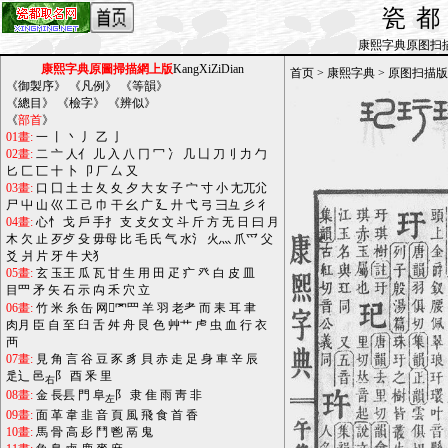
瓷
康熙字典原图扫描版_b
康熙字典原圖掃描網上版
KangXiZiDian
首页
>
康熙字典
>
原图扫描版
《
御製序
》 《
凡例
》 《
等韻
》
《
總目
》 《
檢字
》 《
辨似
》
《
部首
》
01畫:
一
丨
丶
丿
乙
亅
02畫:
二
亠
人亻
儿
入
八
冂
冖
冫
几
凵
刀刂
力
勹
匕
匚
匸
十
卜
卩
厂
厶
又
03畫:
口
囗
土
士
夂
夊
夕
大
女
子
宀
寸
小
尢兀尣
尸
屮
山
巛
工
己
巾
干
幺
广
廴
廾
弋
弓
彐彑
彡
彳
04畫:
心忄
戈
戶
手扌
支
攴攵
文
斗
斤
方
无
日
曰
月
木
欠
止
歹歺
殳
毋母
比
毛
氏
气
水氵
火灬
爪爫
父
爻
爿
片
牙
牛
犬犭
05畫:
玄
玉王
瓜
瓦
甘
生
用
田
疋
疒
癶
白
皮
皿
目罒
矛
矢
石
示
禸
禾
穴
立
06畫:
竹
米
糸
缶
网罓罒
羊
羽
老耂
而
耒
耳
聿
肉月
臣
自
至
臼
舌
舛
舟
艮
色
艸艹
虍
虫
血
行
衣
襾
07畫:
見
角
言
谷
豆
豕
豸
貝
赤
走
足
身
車
辛
辰
辵辶
邑
阝
酉
釆
里
右
08畫:
金
長镸
門
阜
阝
隶
隹
雨
靑
非
左
09畫:
面
革
韋
韭
音
頁
風
飛
食
首
香
10畫:
馬
骨
高
髟
鬥
鬯
鬲
鬼