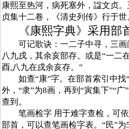
康熙至热河，病死塞外，諡文贞。
贞集十二卷，《清史列传》行于世
《康熙字典》采用部
可记歌诀：一二子中寻，三画问
八九戌，其余亥部存。或是“一二在
酉,八九在戌余亥存。”
如查“康”字。在部首索引中找“广
外，“隶”为8画，再到“寅集下”“广
查到。
笔画检字 用于难字查检，可依笔
部首，可以查笔画检字表。“民”为