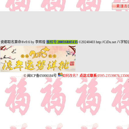
瓷都取名算命
®v9.6 by
李辉煌
版权号:
2005SR05135
©20240403
http://CiDu.net
八字知
©
闽ICP备05000184号
如何改名？
点这
或
联系
:0595-23539876,135