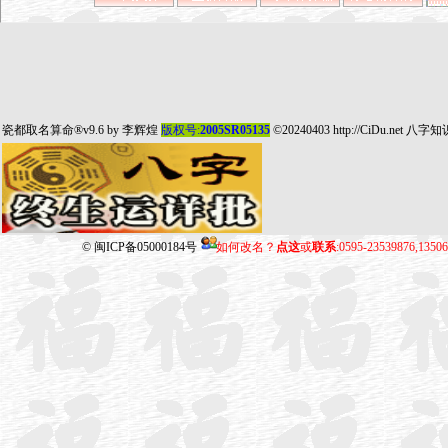
瓷都取名算命
®v9.6 by
李辉煌
版权号:
2005SR05135
©20240403
http://CiDu.net
八字知
©
闽ICP备05000184号
如何改名？
点这
或
联系
:0595-23539876,135